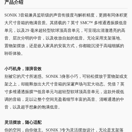
产品介绍
SONIK 3音箱兼具监听级的声音衔接度与解析精度，更拥有同体积更
大尺寸音箱的饱满音质。其搭载的 7 英寸 SMC™ 多维通透振膜低音
单元，以及29 毫米超轻型软球顶高音单元，可呈现出清澈透亮的高
音、层次分明的中音，以及收放自如的低音。无论采用支架落地、
置物架摆放，还是嵌入家具的安装方式，你都能沉浸于高端细腻的
聆听体验。
小巧机身，澎湃音效
别被它的尺寸所迷惑。SONIK 3身形小巧，可轻松摆放于置物架或支
架之上，却能释放出大尺寸音箱的深邃声场与宏大动态。凭借 7 英
寸多维通透振膜™低音单元与超轻型软球顶高音单元，这款外观低
调的音箱，足以让整个空间充盈着细节丰富的高音、清晰通透的中
音，以及超乎想象的饱满低音。
灵活摆放，随心适配
你的空间，由你做主。SONIK 3专为灵活摆放设计，无论是支架落