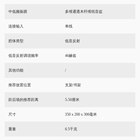
中低频振膜
多维通透木纤维纸音盆
连接输入
单线
腔体类型
低音反射
低音反射调谐频率
46赫兹
其他功能
/
推荐放置位置
支架/书架
距后墙的推荐距离
5-50厘米
尺寸
350 x 200 x 306毫米
重量
6.5千克