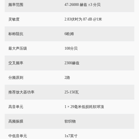
频率范围
47-26000 赫兹 ±3 分贝
灵敏度
2.83伏时为 87 dB @1米
标称阻抗
6欧姆
最大声压级
108分贝
交叉频率
2300赫兹
分频原则
2路
推荐放大器功率
25-150瓦
高音单元
1 × 29毫米低损耗软球顶
高频振膜
软织物
中低音单元
1x7英寸