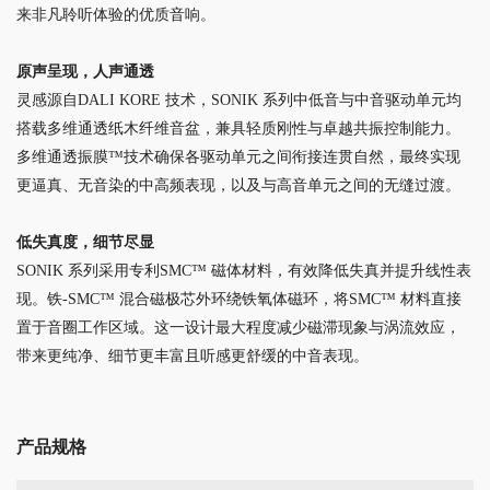
来非凡聆听体验的优质音响。
原声呈现，人声通透
灵感源自DALI KORE 技术，SONIK 系列中低音与中音驱动单元均
搭载多维通透纸木纤维音盆，兼具轻质刚性与卓越共振控制能力。
多维通透振膜™技术确保各驱动单元之间衔接连贯自然，最终实现
更逼真、无音染的中高频表现，以及与高音单元之间的无缝过渡。
低失真度，细节尽显
SONIK 系列采用专利SMC™ 磁体材料，有效降低失真并提升线性表
现。铁-SMC™ 混合磁极芯外环绕铁氧体磁环，将SMC™ 材料直接
置于音圈工作区域。这一设计最大程度减少磁滞现象与涡流效应，
带来更纯净、细节更丰富且听感更舒缓的中音表现。
产品规格