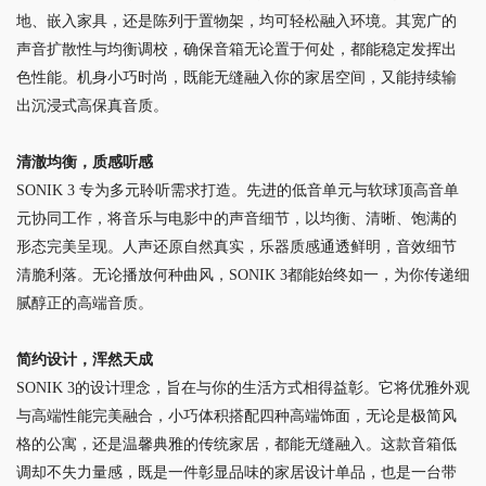
地、嵌入家具，还是陈列于置物架，均可轻松融入环境。其宽广的
声音扩散性与均衡调校，确保音箱无论置于何处，都能稳定发挥出
色性能。机身小巧时尚，既能无缝融入你的家居空间，又能持续输
出沉浸式高保真音质。
清澈均衡，质感听感
SONIK 3 专为多元聆听需求打造。先进的低音单元与软球顶高音单
元协同工作，将音乐与电影中的声音细节，以均衡、清晰、饱满的
形态完美呈现。人声还原自然真实，乐器质感通透鲜明，音效细节
清脆利落。无论播放何种曲风，SONIK 3都能始终如一，为你传递细
腻醇正的高端音质。
简约设计，浑然天成
SONIK 3的设计理念，旨在与你的生活方式相得益彰。它将优雅外观
与高端性能完美融合，小巧体积搭配四种高端饰面，无论是极简风
格的公寓，还是温馨典雅的传统家居，都能无缝融入。这款音箱低
调却不失力量感，既是一件彰显品味的家居设计单品，也是一台带