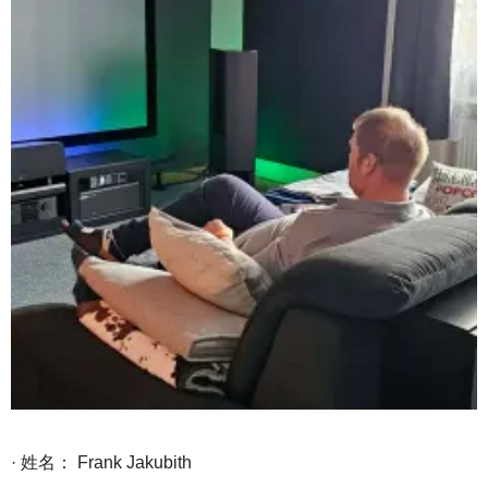
· 姓名： Frank Jakubith