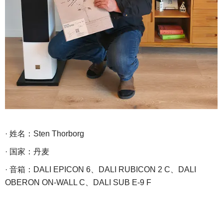
· 姓名：Sten Thorborg
· 国家：丹麦
· 音箱：DALI EPICON 6、DALI RUBICON 2 C、DALI
OBERON ON-WALL C、DALI SUB E-9 F